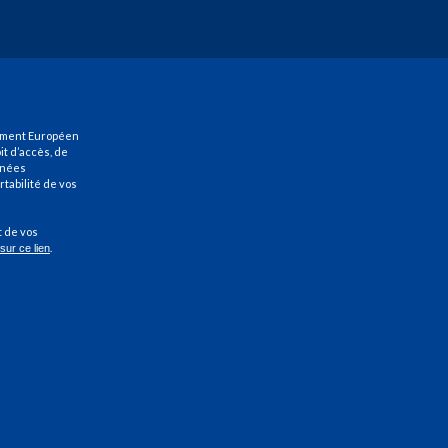
ement Européen
it d’accès, de
onnées
ortabilité de vos
t de vos
.
 sur ce lien