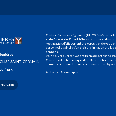
Conformément au Règlement (UE) 2016/679 du parl
et du Conseil du 27 avril 2016, vous disposez d’un dro
rectification, d’effacement et d’opposition de vos d
personnelles ainsi qu’un droit à la limitation et à la p
données.
ignières
Vous pouvez exercer vos droits en
cliquant sur ce lien
Concernant notre politique de collecte et traitemen
ÉGLISE SAINT-GERMAIN-
données personnelles, vous la trouverez en
cliquant
GNIÈRES
Archives
|
Désinscription
ONTACTER