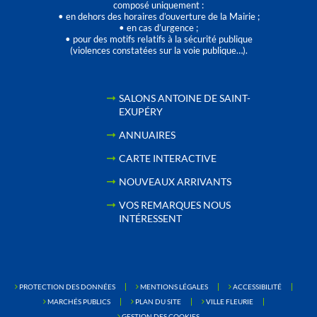
composé uniquement :
• en dehors des horaires d’ouverture de la Mairie ;
• en cas d’urgence ;
• pour des motifs relatifs à la sécurité publique
(violences constatées sur la voie publique…).
SALONS ANTOINE DE SAINT-
EXUPÉRY
ANNUAIRES
CARTE INTERACTIVE
NOUVEAUX ARRIVANTS
VOS REMARQUES NOUS
INTÉRESSENT
PROTECTION DES DONNÉES
MENTIONS LÉGALES
ACCESSIBILITÉ
MARCHÉS PUBLICS
PLAN DU SITE
VILLE FLEURIE
GESTION DES COOKIES