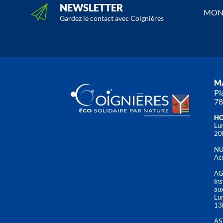
NEWSLETTER
MON 
Gardez le contact avec Coignières
MA
Pl
78
HO
Lun
20
NU
Acc
AG
Ins
aux
Lu
13
AS