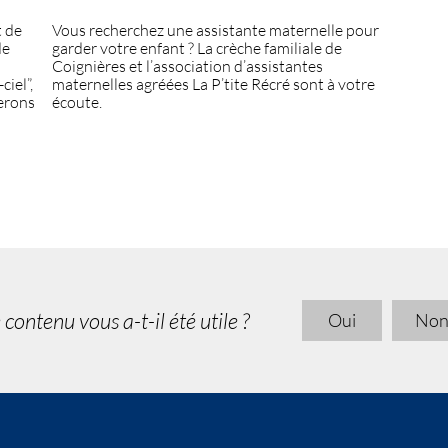
t de
Vous recherchez une assistante maternelle pour
de
garder votre enfant ? La crèche familiale de
Coignières et l’association d’assistantes
ciel”,
maternelles agréées La P’tite Récré sont à votre
perons
écoute.
 contenu vous a-t-il été utile ?
Oui
No