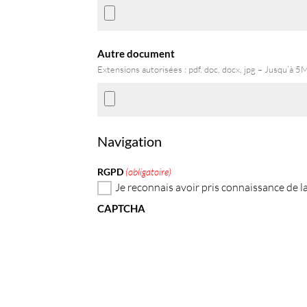
Autre document
Extensions autorisées : pdf, doc, docx, jpg – Jusqu’à 5
Navigation
RGPD
(obligatoire)
Je reconnais avoir pris connaissance de l
CAPTCHA