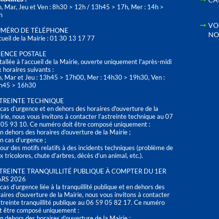
, Mar, Jeu et Ven : 8h30 > 12h / 13h45 > 17h, Mer : 14h >
h
VO
MÉRO DE TÉLÉPHONE
NO
ueil de la Mairie : 01 30 13 17 77
ENCE POSTALE
tallée à l’accueil de la Mairie, ouverte uniquement l'après-midi
 horaires suivants :
n, Mar et Jeu : 13h45 > 17h00, Mer : 14h30 > 19h30, Ven :
h45 > 16h30
TREINTE TECHNIQUE
cas d’urgence et en dehors des horaires d'ouverture de la
rie, nous vous invitons à contacter l’astreinte technique au 07
 05 93 10. Ce numéro doit être composé uniquement :
n dehors des horaires d’ouverture de la Mairie ;
n cas d’urgence ;
our des motifs relatifs à des incidents techniques (problème de
x tricolores, chute d’arbres, décès d’un animal, etc.).
TREINTE TRANQUILLITÉ PUBLIQUE À COMPTER DU 1ER
RS 2026
cas d’urgence liée à la tranquillité publique et en dehors des
aires d'ouverture de la Mairie, nous vous invitons à contacter
streinte tranquillité publique au 06 59 05 82 17. Ce numéro
t être composé uniquement :
n dehors des horaires d’ouverture de la Mairie ;