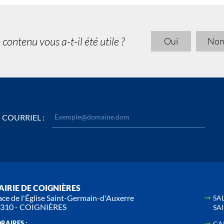
 contenu vous a-t-il été utile ?
Oui
No
COURRIEL :
IRIE DE COIGNIÈRES
ace de l'Église Saint-Germain-d'Auxerre
SA
310 - COIGNIÈRES
SA
RAIRES :
CA