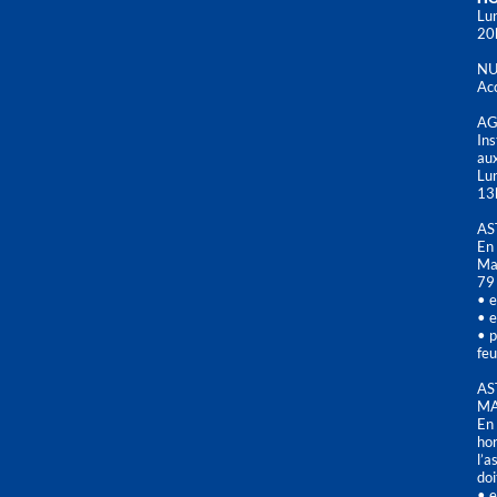
Lun
20
NU
Acc
AG
Ins
aux
Lu
13
AS
En 
Mai
79
• e
• e
• p
feu
AS
MA
En 
hor
l’a
doi
• e