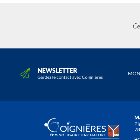
Ce
NEWSLETTER
MON 
Gardez le contact avec Coignières
MA
Pl
78
HO