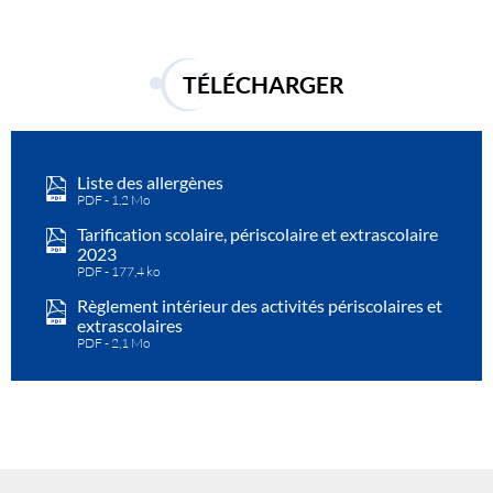
TÉLÉCHARGER
Liste des allergènes
PDF
1,2 Mo
Tarification scolaire, périscolaire et extrascolaire
2023
PDF
177,4 ko
Règlement intérieur des activités périscolaires et
extrascolaires
PDF
2,1 Mo