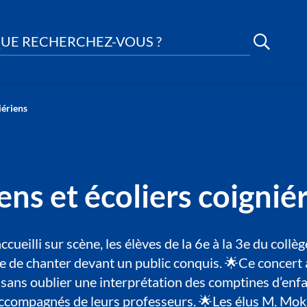
UE RECHERCHEZ-VOUS ?
iériens
ens et écoliers coignié
ueilli sur scène, les élèves de la 6e à la 3e du coll
ce de chanter devant un public conquis. 🌟Ce concert a
p sans oublier une interprétation des comptines d’en
s accompagnés de leurs professeurs. 🌟Les élus M. M