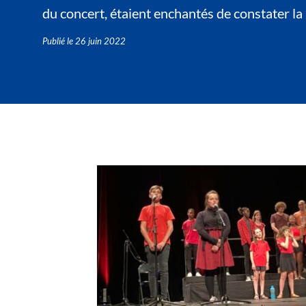
du concert, étaient enchantés de constater la r
Publié le
26 juin 2022