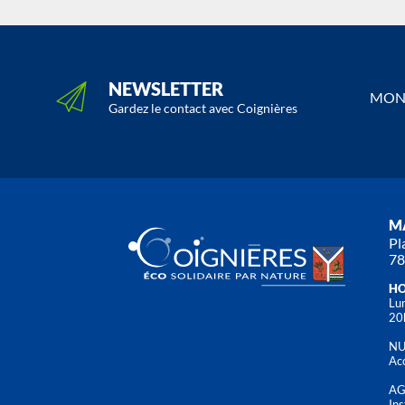
NEWSLETTER
MON 
Gardez le contact avec Coignières
MA
Pl
78
HO
Lun
20
NU
Acc
AG
Ins