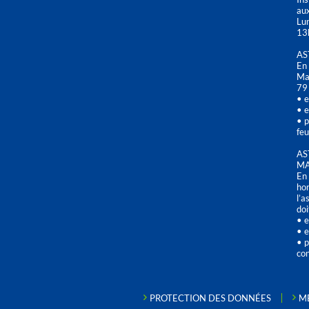
aux
Lu
13
AS
En 
Mai
79
• e
• e
• p
feu
AS
MA
En 
hor
l’a
doi
• e
• e
• p
con
PROTECTION DES DONNÉES
M