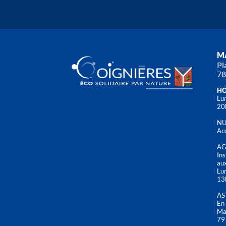
MA
Pl
78
HO
Lun
20
NU
Acc
AG
Ins
aux
Lu
13
AS
En 
Mai
79