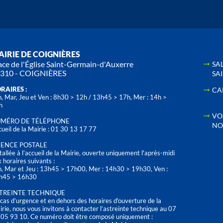
IRIE DE COIGNIÈRES
ace de l'Église Saint-Germain-d'Auxerre
SA
310 - COIGNIÈRES
SA
RAIRES :
CA
, Mar, Jeu et Ven : 8h30 > 12h / 13h45 > 17h, Mer : 14h >
h
VO
MÉRO DE TÉLÉPHONE
NO
ueil de la Mairie : 01 30 13 17 77
ENCE POSTALE
tallée à l’accueil de la Mairie, ouverte uniquement l'après-midi
 horaires suivants :
n, Mar et Jeu : 13h45 > 17h00, Mer : 14h30 > 19h30, Ven :
h45 > 16h30
TREINTE TECHNIQUE
cas d’urgence et en dehors des horaires d'ouverture de la
rie, nous vous invitons à contacter l’astreinte technique au 07
 05 93 10. Ce numéro doit être composé uniquement :