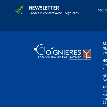
NEWSLETTER
MON 
Gardez le contact avec Coignières
MA
Pl
78
HO
Lun
20
NU
Acc
AG
Ins
aux
Lu
13