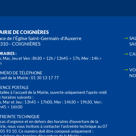
IRIE DE COIGNIÈRES
ace de l'Église Saint-Germain-d'Auxerre
SA
310 - COIGNIÈRES
SA
RAIRES :
CA
, Mar, Jeu et Ven : 8h30 > 12h / 13h45 > 17h, Mer : 14h >
h
VO
MÉRO DE TÉLÉPHONE
NO
ueil de la Mairie : 01 30 13 17 77
ENCE POSTALE
tallée à l’accueil de la Mairie, ouverte uniquement l'après-midi
 horaires suivants :
n, Mar et Jeu : 13h45 > 17h00, Mer : 14h30 > 19h30, Ven :
h45 > 16h30
TREINTE TECHNIQUE
cas d’urgence et en dehors des horaires d'ouverture de la
rie, nous vous invitons à contacter l’astreinte technique au 07
 05 93 10. Ce numéro doit être composé uniquement :