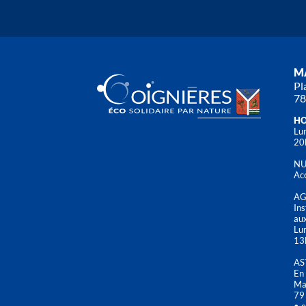
MA
Pl
78
HO
Lun
20
NU
Acc
AG
Ins
aux
Lu
13
AS
En 
Mai
79