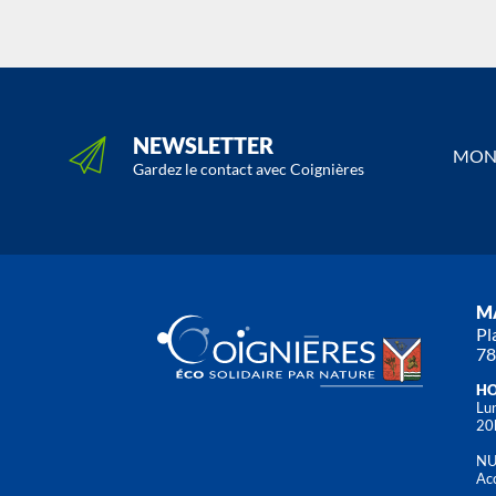
NEWSLETTER
MON 
Gardez le contact avec Coignières
MA
Pl
78
HO
Lun
20
NU
Acc