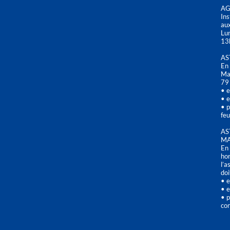
AG
Ins
aux
Lu
13
AS
En 
Mai
79
• e
• e
• p
feu
AS
MA
En 
hor
l’a
doi
• e
• e
• p
con