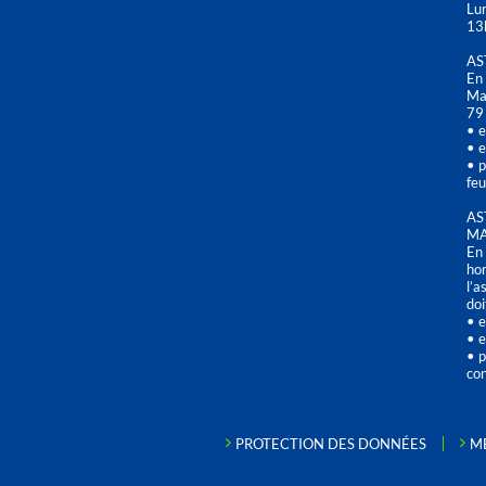
Lu
13
AS
En 
Mai
79
• e
• e
• p
feu
AS
MA
En 
hor
l’a
doi
• e
• e
• p
con
PROTECTION DES DONNÉES
M