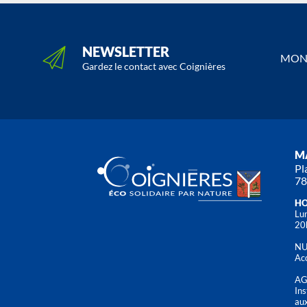
NEWSLETTER
MON 
Gardez le contact avec Coignières
MA
Pl
78
HO
Lun
20
NU
Acc
AG
Ins
aux