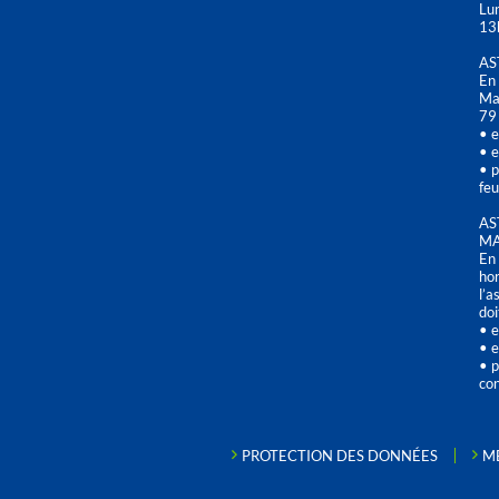
Lu
13
AS
En 
Mai
79
• e
• e
• p
feu
AS
MA
En 
hor
l’a
doi
• e
• e
• p
con
PROTECTION DES DONNÉES
M