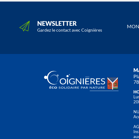
NEWSLETTER
MON 
Gardez le contact avec Coignières
MA
Pl
78
HO
Lun
20
NU
Acc
AG
Ins
aux