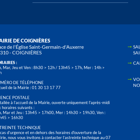
IRIE DE COIGNIÈRES
ace de l'Église Saint-Germain-d'Auxerre
SA
310 - COIGNIÈRES
SA
RAIRES :
CA
, Mar, Jeu et Ven : 8h30 > 12h / 13h45 > 17h, Mer : 14h >
h
VO
MÉRO DE TÉLÉPHONE
NO
ueil de la Mairie : 01 30 13 17 77
ENCE POSTALE
tallée à l’accueil de la Mairie, ouverte uniquement l'après-midi
 horaires suivants :
n, Mar et Jeu : 13h45 > 17h00, Mer : 14h30 > 19h30, Ven :
h45 > 16h30
TREINTE TECHNIQUE
cas d’urgence et en dehors des horaires d'ouverture de la
rie, nous vous invitons à contacter l’astreinte technique au 07