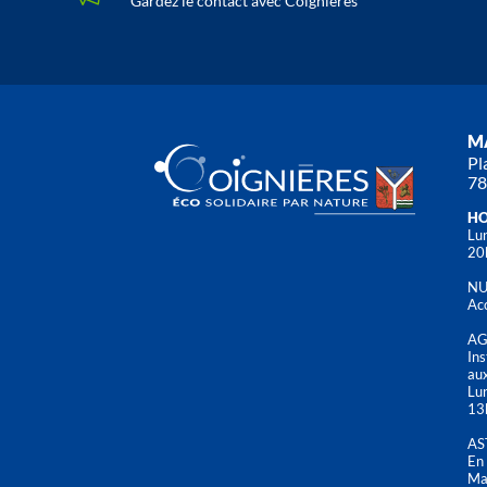
Gardez le contact avec Coignières
MA
Pl
78
HO
Lun
20
NU
Acc
AG
Ins
aux
Lu
13
AS
En 
Mai