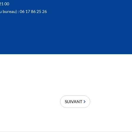
21 00
reau) : 06 17 86 25 26
SUIVANT