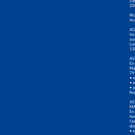
Lun
20
NU
Acc
AG
Ins
aux
Lu
13
AS
En 
Mai
79
• e
• e
• p
feu
AS
MA
En 
hor
l’a
doi
• e