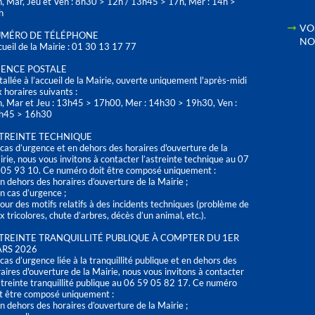
, Mar, Jeu et Ven : 8h30 > 12h / 13h45 > 17h, Mer : 14h >
h
VO
MÉRO DE TÉLÉPHONE
NO
ueil de la Mairie : 01 30 13 17 77
ENCE POSTALE
tallée à l’accueil de la Mairie, ouverte uniquement l'après-midi
 horaires suivants :
n, Mar et Jeu : 13h45 > 17h00, Mer : 14h30 > 19h30, Ven :
h45 > 16h30
TREINTE TECHNIQUE
cas d’urgence et en dehors des horaires d'ouverture de la
rie, nous vous invitons à contacter l’astreinte technique au 07
 05 93 10. Ce numéro doit être composé uniquement :
n dehors des horaires d’ouverture de la Mairie ;
n cas d’urgence ;
our des motifs relatifs à des incidents techniques (problème de
x tricolores, chute d’arbres, décès d’un animal, etc.).
TREINTE TRANQUILLITÉ PUBLIQUE À COMPTER DU 1ER
RS 2026
cas d’urgence liée à la tranquillité publique et en dehors des
aires d'ouverture de la Mairie, nous vous invitons à contacter
streinte tranquillité publique au 06 59 05 82 17. Ce numéro
t être composé uniquement :
n dehors des horaires d’ouverture de la Mairie ;