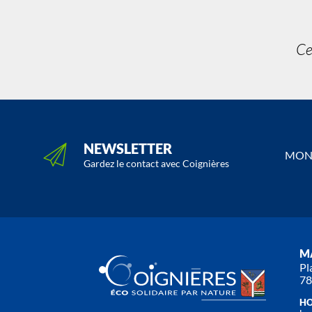
Ce
NEWSLETTER
MON 
Gardez le contact avec Coignières
MA
Pl
78
HO