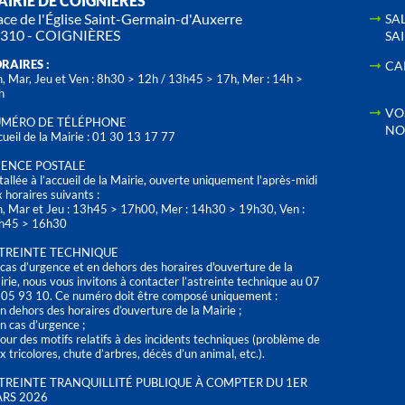
IRIE DE COIGNIÈRES
ace de l'Église Saint-Germain-d'Auxerre
SA
310 - COIGNIÈRES
SA
RAIRES :
CA
, Mar, Jeu et Ven : 8h30 > 12h / 13h45 > 17h, Mer : 14h >
h
VO
MÉRO DE TÉLÉPHONE
NO
ueil de la Mairie : 01 30 13 17 77
ENCE POSTALE
tallée à l’accueil de la Mairie, ouverte uniquement l'après-midi
 horaires suivants :
n, Mar et Jeu : 13h45 > 17h00, Mer : 14h30 > 19h30, Ven :
h45 > 16h30
TREINTE TECHNIQUE
cas d’urgence et en dehors des horaires d'ouverture de la
rie, nous vous invitons à contacter l’astreinte technique au 07
 05 93 10. Ce numéro doit être composé uniquement :
n dehors des horaires d’ouverture de la Mairie ;
n cas d’urgence ;
our des motifs relatifs à des incidents techniques (problème de
x tricolores, chute d’arbres, décès d’un animal, etc.).
TREINTE TRANQUILLITÉ PUBLIQUE À COMPTER DU 1ER
RS 2026