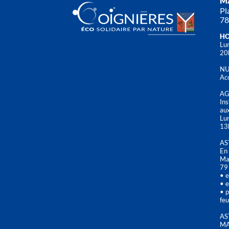
MA
Pl
78
HO
Lun
20
NU
Acc
AG
Ins
aux
Lu
13
AS
En 
Mai
79
• e
• e
• p
feu
AS
MA