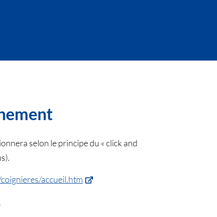
finement
nnera selon le principe du « click and
us).
coignieres/accueil.htm
.