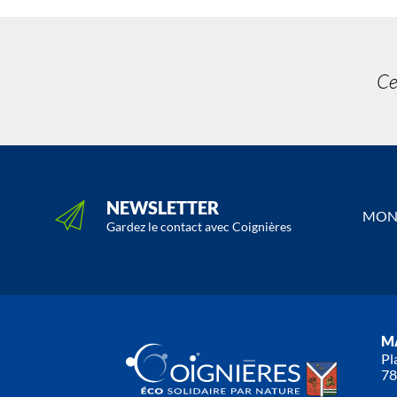
Ce
NEWSLETTER
MON 
Gardez le contact avec Coignières
MA
Pl
78