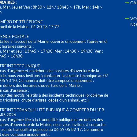
RAIRES :
CA
, Mar, Jeu et Ven : 8h30 > 12h / 13h45 > 17h, Mer : 14h >
h
VO
MÉRO DE TÉLÉPHONE
NO
ueil de la Mairie : 01 30 13 17 77
ENCE POSTALE
tallée à l’accueil de la Mairie, ouverte uniquement l'après-midi
 horaires suivants :
n, Mar et Jeu : 13h45 > 17h00, Mer : 14h30 > 19h30, Ven :
h45 > 16h30
TREINTE TECHNIQUE
cas d’urgence et en dehors des horaires d'ouverture de la
rie, nous vous invitons à contacter l’astreinte technique au 07
 05 93 10. Ce numéro doit être composé uniquement :
n dehors des horaires d’ouverture de la Mairie ;
n cas d’urgence ;
our des motifs relatifs à des incidents techniques (problème de
x tricolores, chute d’arbres, décès d’un animal, etc.).
TREINTE TRANQUILLITÉ PUBLIQUE À COMPTER DU 1ER
RS 2026
cas d’urgence liée à la tranquillité publique et en dehors des
aires d'ouverture de la Mairie, nous vous invitons à contacter
streinte tranquillité publique au 06 59 05 82 17. Ce numéro
t être composé uniquement :