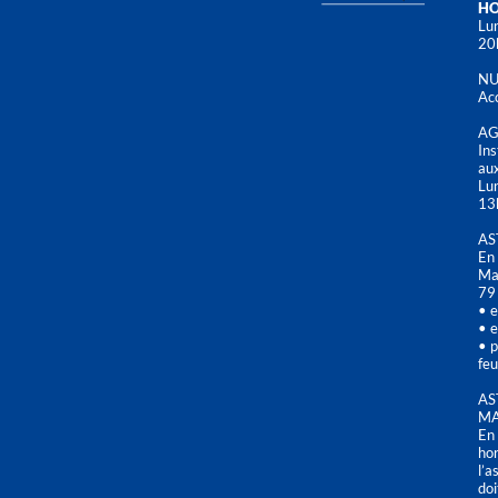
HO
Lun
20
NU
Acc
AG
Ins
aux
Lu
13
AS
En 
Mai
79
• e
• e
• p
feu
AS
MA
En 
hor
l’a
doi