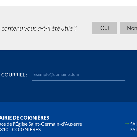
 contenu vous a-t-il été utile ?
Oui
No
COURRIEL :
IRIE DE COIGNIÈRES
ace de l'Église Saint-Germain-d'Auxerre
SA
310 - COIGNIÈRES
SA