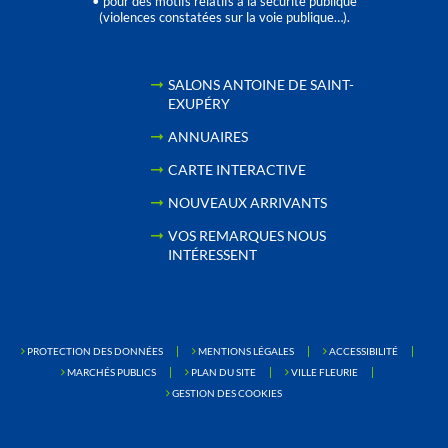
• pour des motifs relatifs à la sécurité publique
(violences constatées sur la voie publique…).
SALONS ANTOINE DE SAINT-
EXUPÉRY
ANNUAIRES
CARTE INTERACTIVE
NOUVEAUX ARRIVANTS
VOS REMARQUES NOUS
INTÉRESSENT
PROTECTION DES DONNÉES
MENTIONS LÉGALES
ACCESSIBILITÉ
MARCHÉS PUBLICS
PLAN DU SITE
VILLE FLEURIE
GESTION DES COOKIES