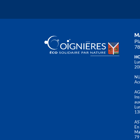
MA
Pl
78
HO
Lun
20
NU
Acc
AG
Ins
aux
Lu
13
AS
En 
Mai
79