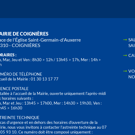
IRIE DE COIGNIÈRES
ace de l'Église Saint-Germain-d'Auxerre
SA
310 - COIGNIÈRES
SA
RAIRES :
CA
, Mar, Jeu et Ven : 8h30 > 12h / 13h45 > 17h, Mer : 14h >
h
VO
MÉRO DE TÉLÉPHONE
NO
ueil de la Mairie : 01 30 13 17 77
ENCE POSTALE
tallée à l’accueil de la Mairie, ouverte uniquement l'après-midi
 horaires suivants :
n, Mar et Jeu : 13h45 > 17h00, Mer : 14h30 > 19h30, Ven :
h45 > 16h30
TREINTE TECHNIQUE
cas d’urgence et en dehors des horaires d'ouverture de la
rie, nous vous invitons à contacter l’astreinte technique au 07
 05 93 10. Ce numéro doit être composé uniquement :