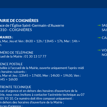
IRIE DE COIGNIÈRES
ace de l'Église Saint-Germain-d'Auxerre
SA
310 - COIGNIÈRES
SA
RAIRES :
CA
, Mar, Jeu et Ven : 8h30 > 12h / 13h45 > 17h, Mer : 14h >
h
VO
MÉRO DE TÉLÉPHONE
NO
ueil de la Mairie : 01 30 13 17 77
ENCE POSTALE
tallée à l’accueil de la Mairie, ouverte uniquement l'après-midi
 horaires suivants :
n, Mar et Jeu : 13h45 > 17h00, Mer : 14h30 > 19h30, Ven :
h45 > 16h30
TREINTE TECHNIQUE
cas d’urgence et en dehors des horaires d'ouverture de la
rie, nous vous invitons à contacter l’astreinte technique au 07
 05 93 10. Ce numéro doit être composé uniquement :
n dehors des horaires d’ouverture de la Mairie ;
n cas d’urgence ;