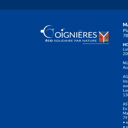
MA
Pl
78
HO
Lun
20
NU
Acc
AG
Ins
aux
Lu
13
AS
En 
Mai
79
• e
• e