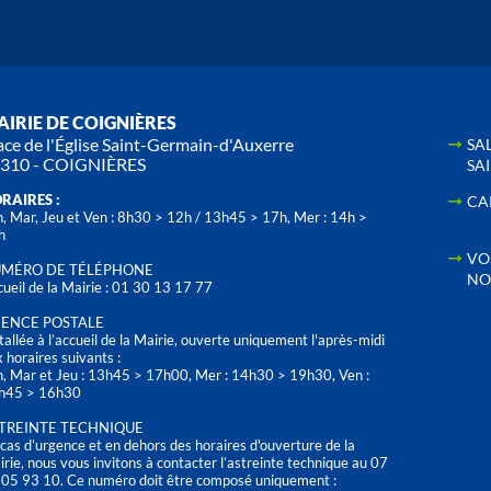
IRIE DE COIGNIÈRES
ace de l'Église Saint-Germain-d'Auxerre
SA
310 - COIGNIÈRES
SA
RAIRES :
CA
, Mar, Jeu et Ven : 8h30 > 12h / 13h45 > 17h, Mer : 14h >
h
VO
MÉRO DE TÉLÉPHONE
NO
ueil de la Mairie : 01 30 13 17 77
ENCE POSTALE
tallée à l’accueil de la Mairie, ouverte uniquement l'après-midi
 horaires suivants :
n, Mar et Jeu : 13h45 > 17h00, Mer : 14h30 > 19h30, Ven :
h45 > 16h30
TREINTE TECHNIQUE
cas d’urgence et en dehors des horaires d'ouverture de la
rie, nous vous invitons à contacter l’astreinte technique au 07
 05 93 10. Ce numéro doit être composé uniquement :