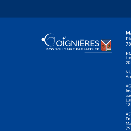
MA
Pl
78
HO
Lun
20
NU
Acc
AG
Ins
aux
Lu
13
AS
En 
Mai
79