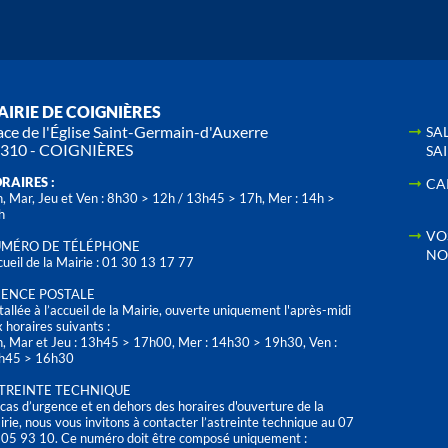
IRIE DE COIGNIÈRES
ace de l'Église Saint-Germain-d'Auxerre
SA
310 - COIGNIÈRES
SA
RAIRES :
CA
, Mar, Jeu et Ven : 8h30 > 12h / 13h45 > 17h, Mer : 14h >
h
VO
MÉRO DE TÉLÉPHONE
NO
ueil de la Mairie : 01 30 13 17 77
ENCE POSTALE
tallée à l’accueil de la Mairie, ouverte uniquement l'après-midi
 horaires suivants :
n, Mar et Jeu : 13h45 > 17h00, Mer : 14h30 > 19h30, Ven :
h45 > 16h30
TREINTE TECHNIQUE
cas d’urgence et en dehors des horaires d'ouverture de la
rie, nous vous invitons à contacter l’astreinte technique au 07
 05 93 10. Ce numéro doit être composé uniquement :