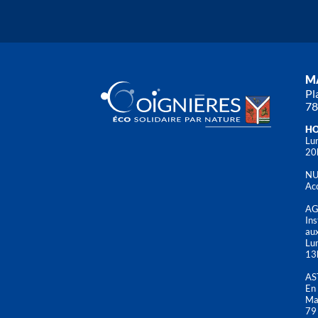
MA
Pl
78
HO
Lun
20
NU
Acc
AG
Ins
aux
Lu
13
AS
En 
Mai
79