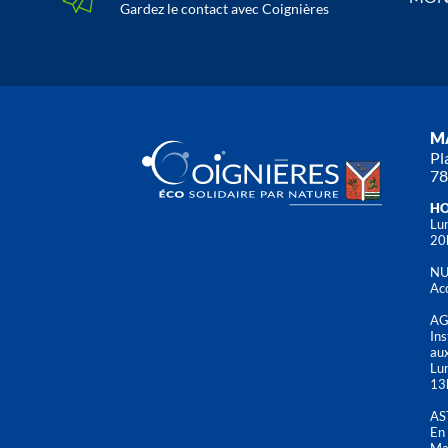
Gardez le contact avec Coignières
MA
Pl
78
HO
Lun
20
NU
Acc
AG
Ins
aux
Lu
13
AS
En 