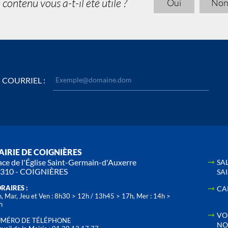
 contenu vous a-t-il été utile ?
Oui
No
COURRIEL :
IRIE DE COIGNIÈRES
ace de l'Église Saint-Germain-d'Auxerre
SA
310 - COIGNIÈRES
SA
RAIRES :
CA
, Mar, Jeu et Ven : 8h30 > 12h / 13h45 > 17h, Mer : 14h >
h
VO
MÉRO DE TÉLÉPHONE
NO