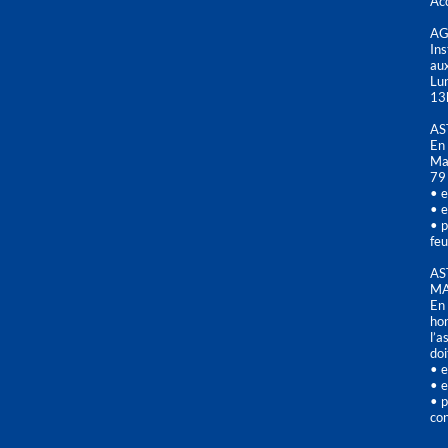
Acc
AG
Ins
aux
Lu
13
AS
En 
Mai
79
• e
• e
• p
feu
AS
MA
En 
hor
l’a
doi
• e
• e
• p
con