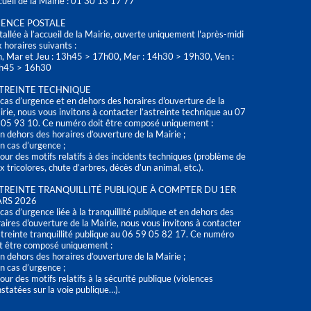
ueil de la Mairie : 01 30 13 17 77
ENCE POSTALE
tallée à l’accueil de la Mairie, ouverte uniquement l'après-midi
 horaires suivants :
n, Mar et Jeu : 13h45 > 17h00, Mer : 14h30 > 19h30, Ven :
h45 > 16h30
TREINTE TECHNIQUE
cas d’urgence et en dehors des horaires d'ouverture de la
rie, nous vous invitons à contacter l’astreinte technique au 07
 05 93 10. Ce numéro doit être composé uniquement :
n dehors des horaires d’ouverture de la Mairie ;
n cas d’urgence ;
our des motifs relatifs à des incidents techniques (problème de
x tricolores, chute d’arbres, décès d’un animal, etc.).
TREINTE TRANQUILLITÉ PUBLIQUE À COMPTER DU 1ER
RS 2026
cas d’urgence liée à la tranquillité publique et en dehors des
aires d'ouverture de la Mairie, nous vous invitons à contacter
streinte tranquillité publique au 06 59 05 82 17. Ce numéro
t être composé uniquement :
n dehors des horaires d’ouverture de la Mairie ;
n cas d’urgence ;
our des motifs relatifs à la sécurité publique (violences
statées sur la voie publique…).