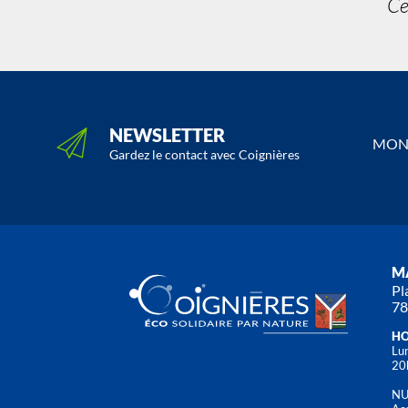
Ce
NEWSLETTER
MON 
Gardez le contact avec Coignières
MA
Pl
78
HO
Lun
20
NU