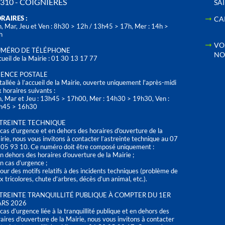
310 - COIGNIÈRES
SA
RAIRES :
CA
, Mar, Jeu et Ven : 8h30 > 12h / 13h45 > 17h, Mer : 14h >
h
VO
MÉRO DE TÉLÉPHONE
NO
ueil de la Mairie : 01 30 13 17 77
ENCE POSTALE
tallée à l’accueil de la Mairie, ouverte uniquement l'après-midi
 horaires suivants :
n, Mar et Jeu : 13h45 > 17h00, Mer : 14h30 > 19h30, Ven :
h45 > 16h30
TREINTE TECHNIQUE
cas d’urgence et en dehors des horaires d'ouverture de la
rie, nous vous invitons à contacter l’astreinte technique au 07
 05 93 10. Ce numéro doit être composé uniquement :
n dehors des horaires d’ouverture de la Mairie ;
n cas d’urgence ;
our des motifs relatifs à des incidents techniques (problème de
x tricolores, chute d’arbres, décès d’un animal, etc.).
TREINTE TRANQUILLITÉ PUBLIQUE À COMPTER DU 1ER
RS 2026
cas d’urgence liée à la tranquillité publique et en dehors des
aires d'ouverture de la Mairie, nous vous invitons à contacter