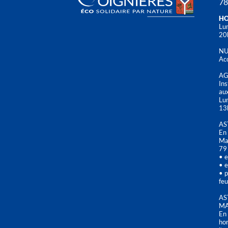
78
HO
Lun
20
NU
Acc
AG
Ins
aux
Lu
13
AS
En 
Mai
79
• e
• e
• p
feu
AS
MA
En 
hor