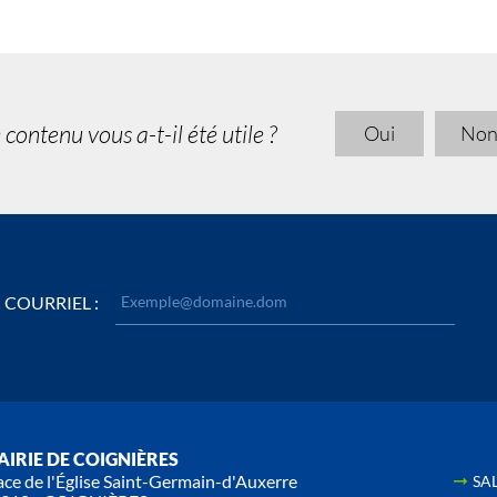
 contenu vous a-t-il été utile ?
Oui
No
COURRIEL :
IRIE DE COIGNIÈRES
ace de l'Église Saint-Germain-d'Auxerre
SA