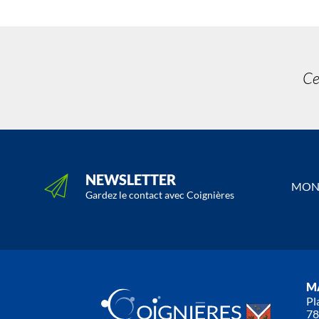
Ce
NEWSLETTER
MON 
Gardez le contact avec Coignières
MA
Pl
78