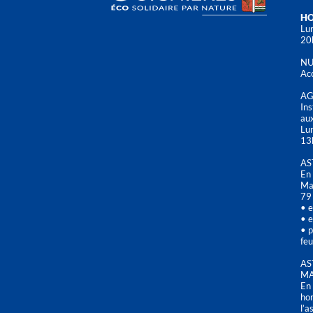
HO
Lun
20
NU
Acc
AG
Ins
aux
Lu
13
AS
En 
Mai
79
• e
• e
• p
feu
AS
MA
En 
hor
l’a