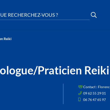
UE RECHERCHEZ-VOUS ?
en Reiki
logue/Praticien Reiki
Contact :
Floren
09 62 55 29 01
06 76 47 65 97