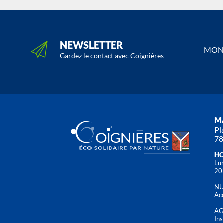
NEWSLETTER
MON 
Gardez le contact avec Coignières
MA
Pl
78
HO
Lun
20
NU
Acc
AG
Ins