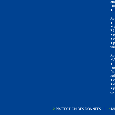
aux
Lu
13
AS
En 
Mai
79
• e
• e
• p
feu
AS
MA
En 
hor
l’a
doi
• e
• e
• p
con
PROTECTION DES DONNÉES
M