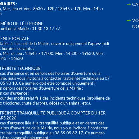
RAIRES :
CA
, Mar, Jeu et Ven : 8h30 > 12h / 13h45 > 17h, Mer : 14h >
h
VO
MÉRO DE TÉLÉPHONE
NO
ueil de la Mairie : 01 30 13 17 77
ENCE POSTALE
tallée à l’accueil de la Mairie, ouverte uniquement l'après-midi
 horaires suivants :
n, Mar et Jeu : 13h45 > 17h00, Mer : 14h30 > 19h30, Ven :
h45 > 16h30
TREINTE TECHNIQUE
cas d’urgence et en dehors des horaires d'ouverture de la
rie, nous vous invitons à contacter l’astreinte technique au 07
 05 93 10. Ce numéro doit être composé uniquement :
n dehors des horaires d’ouverture de la Mairie ;
n cas d’urgence ;
our des motifs relatifs à des incidents techniques (problème de
x tricolores, chute d’arbres, décès d’un animal, etc.).
TREINTE TRANQUILLITÉ PUBLIQUE À COMPTER DU 1ER
RS 2026
cas d’urgence liée à la tranquillité publique et en dehors des
aires d'ouverture de la Mairie, nous vous invitons à contacter
streinte tranquillité publique au 06 59 05 82 17. Ce numéro
t être composé uniquement :