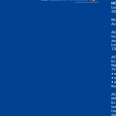
HO
Lun
20
NU
Acc
AG
Ins
aux
Lu
13
AS
En 
Mai
79
• e
• e
• p
feu
AS
MA
En 
hor
l’a
doi