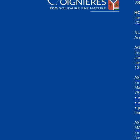
78
HO
Lun
20
NU
Acc
AG
Ins
aux
Lu
13
AS
En 
Mai
79
• e
• e
• p
feu
AS
MA
En 
hor