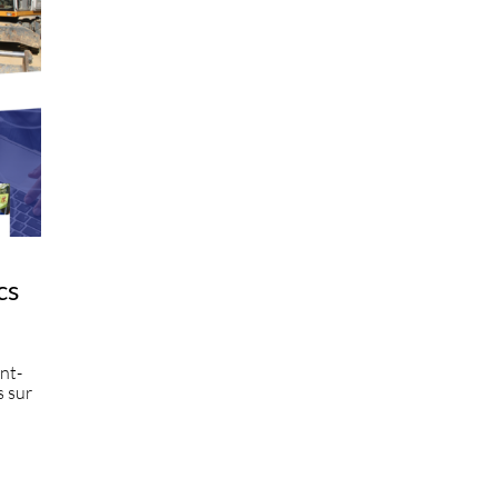
cs
int-
s sur