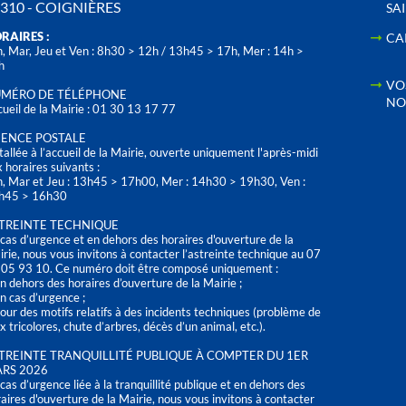
310 - COIGNIÈRES
SA
RAIRES :
CA
, Mar, Jeu et Ven : 8h30 > 12h / 13h45 > 17h, Mer : 14h >
h
VO
MÉRO DE TÉLÉPHONE
NO
ueil de la Mairie : 01 30 13 17 77
ENCE POSTALE
tallée à l’accueil de la Mairie, ouverte uniquement l'après-midi
 horaires suivants :
n, Mar et Jeu : 13h45 > 17h00, Mer : 14h30 > 19h30, Ven :
h45 > 16h30
TREINTE TECHNIQUE
cas d’urgence et en dehors des horaires d'ouverture de la
rie, nous vous invitons à contacter l’astreinte technique au 07
 05 93 10. Ce numéro doit être composé uniquement :
n dehors des horaires d’ouverture de la Mairie ;
n cas d’urgence ;
our des motifs relatifs à des incidents techniques (problème de
x tricolores, chute d’arbres, décès d’un animal, etc.).
TREINTE TRANQUILLITÉ PUBLIQUE À COMPTER DU 1ER
RS 2026
cas d’urgence liée à la tranquillité publique et en dehors des
aires d'ouverture de la Mairie, nous vous invitons à contacter