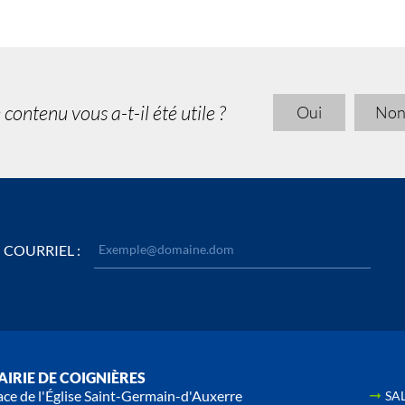
 contenu vous a-t-il été utile ?
Oui
No
COURRIEL :
IRIE DE COIGNIÈRES
ace de l'Église Saint-Germain-d'Auxerre
SA