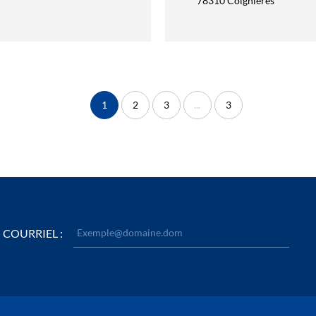
78310 Coignières
1
2
3
...
3
COURRIEL :