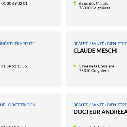
01 30 69 02 01
6 rue des Marais
78310 Coignières
 KINÉSITHÉRAPEUTE
BEAUTÉ / SANTÉ / BIEN-ÊTR
CLAUDE MESCHI
01 34 61 15 55
5 rue de la Boissière
78310 Coignières
UE - OBSTÉTRICIEN
BEAUTÉ / SANTÉ / BIEN-ÊTR
DOCTEUR ANDREEA