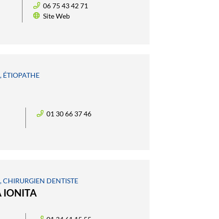
06 75 43 42 71
Site Web
E, ÉTIOPATHE
01 30 66 37 46
E, CHIRURGIEN DENTISTE
 IONITA