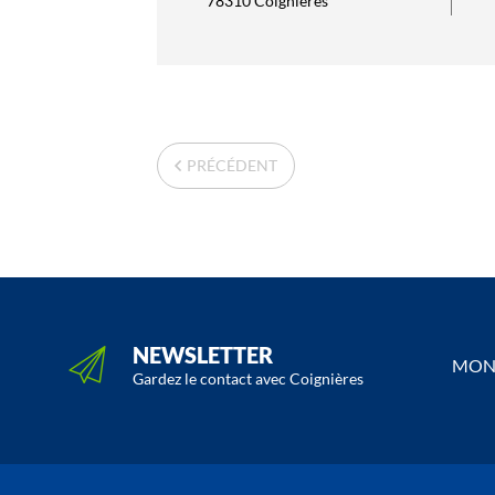
78310 Coignières
PRÉCÉDENT
NEWSLETTER
MON 
Gardez le contact avec Coignières