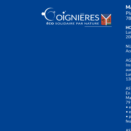
MA
Pl
78
HO
Lun
20
NU
Acc
AG
Ins
aux
Lu
13
AS
En 
Mai
79
• e
• e
• p
feu
AS