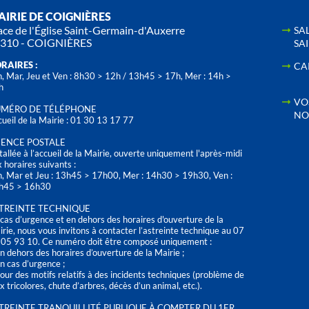
IRIE DE COIGNIÈRES
ace de l'Église Saint-Germain-d'Auxerre
SA
310 - COIGNIÈRES
SA
RAIRES :
CA
, Mar, Jeu et Ven : 8h30 > 12h / 13h45 > 17h, Mer : 14h >
h
VO
MÉRO DE TÉLÉPHONE
NO
ueil de la Mairie : 01 30 13 17 77
ENCE POSTALE
tallée à l’accueil de la Mairie, ouverte uniquement l'après-midi
 horaires suivants :
n, Mar et Jeu : 13h45 > 17h00, Mer : 14h30 > 19h30, Ven :
h45 > 16h30
TREINTE TECHNIQUE
cas d’urgence et en dehors des horaires d'ouverture de la
rie, nous vous invitons à contacter l’astreinte technique au 07
 05 93 10. Ce numéro doit être composé uniquement :
n dehors des horaires d’ouverture de la Mairie ;
n cas d’urgence ;
our des motifs relatifs à des incidents techniques (problème de
x tricolores, chute d’arbres, décès d’un animal, etc.).
TREINTE TRANQUILLITÉ PUBLIQUE À COMPTER DU 1ER