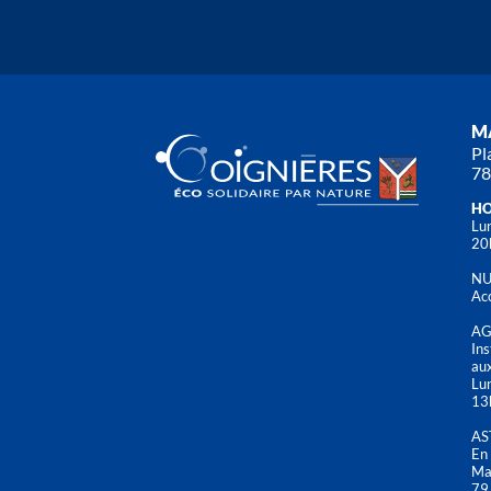
MA
Pl
78
HO
Lun
20
NU
Acc
AG
Ins
aux
Lu
13
AS
En 
Mai
79