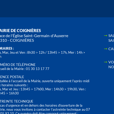
IRIE DE COIGNIÈRES
ace de l'Église Saint-Germain-d'Auxerre
SA
310 - COIGNIÈRES
SA
RAIRES :
CA
, Mar, Jeu et Ven : 8h30 > 12h / 13h45 > 17h, Mer : 14h >
h
VO
MÉRO DE TÉLÉPHONE
NO
ueil de la Mairie : 01 30 13 17 77
ENCE POSTALE
tallée à l’accueil de la Mairie, ouverte uniquement l'après-midi
 horaires suivants :
n, Mar et Jeu : 13h45 > 17h00, Mer : 14h30 > 19h30, Ven :
h45 > 16h30
TREINTE TECHNIQUE
cas d’urgence et en dehors des horaires d'ouverture de la
rie, nous vous invitons à contacter l’astreinte technique au 07
 05 93 10. Ce numéro doit être composé uniquement :