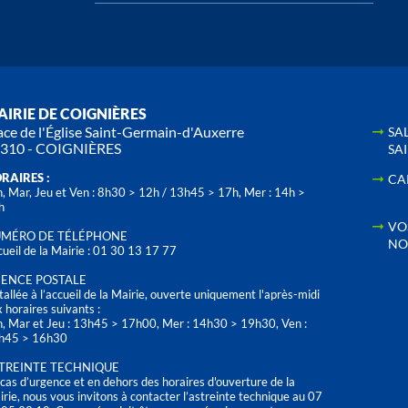
IRIE DE COIGNIÈRES
ace de l'Église Saint-Germain-d'Auxerre
SA
310 - COIGNIÈRES
SA
RAIRES :
CA
, Mar, Jeu et Ven : 8h30 > 12h / 13h45 > 17h, Mer : 14h >
h
VO
MÉRO DE TÉLÉPHONE
NO
ueil de la Mairie : 01 30 13 17 77
ENCE POSTALE
tallée à l’accueil de la Mairie, ouverte uniquement l'après-midi
 horaires suivants :
n, Mar et Jeu : 13h45 > 17h00, Mer : 14h30 > 19h30, Ven :
h45 > 16h30
TREINTE TECHNIQUE
cas d’urgence et en dehors des horaires d'ouverture de la
rie, nous vous invitons à contacter l’astreinte technique au 07