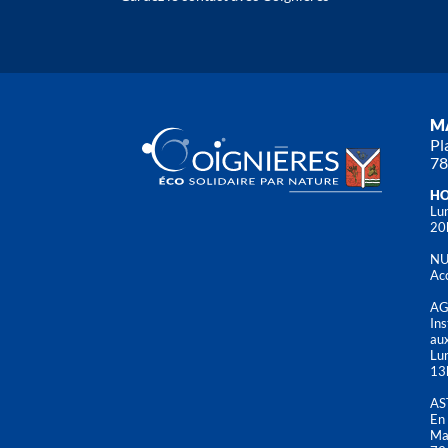
MA
Pl
78
HO
Lun
20
NU
Acc
AG
Ins
aux
Lu
13
AS
En 
Mai