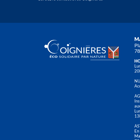
MA
Pl
78
HO
Lun
20
NU
Acc
AG
Ins
aux
Lu
13
AS
En 
Mai