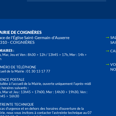
IRIE DE COIGNIÈRES
ace de l'Église Saint-Germain-d'Auxerre
SA
310 - COIGNIÈRES
SA
RAIRES :
CA
, Mar, Jeu et Ven : 8h30 > 12h / 13h45 > 17h, Mer : 14h >
h
VO
MÉRO DE TÉLÉPHONE
NO
ueil de la Mairie : 01 30 13 17 77
ENCE POSTALE
tallée à l’accueil de la Mairie, ouverte uniquement l'après-midi
 horaires suivants :
n, Mar et Jeu : 13h45 > 17h00, Mer : 14h30 > 19h30, Ven :
h45 > 16h30
TREINTE TECHNIQUE
cas d’urgence et en dehors des horaires d'ouverture de la
rie, nous vous invitons à contacter l’astreinte technique au 07