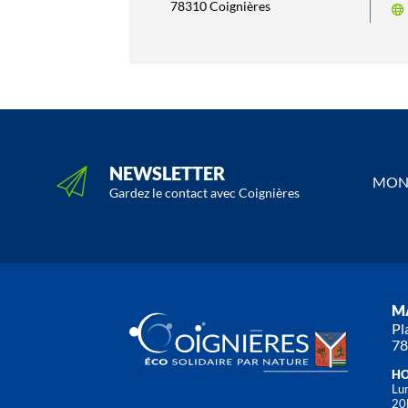
78310 Coignières
NEWSLETTER
MON 
Gardez le contact avec Coignières
MA
Pl
78
HO
Lun
20