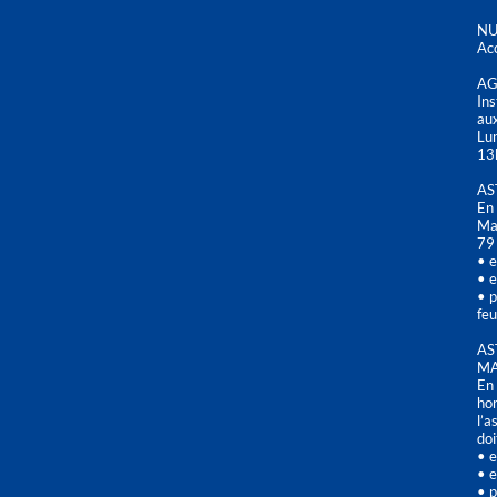
NU
Acc
AG
Ins
aux
Lu
13
AS
En 
Mai
79
• e
• e
• p
feu
AS
MA
En 
hor
l’a
doi
• e
• e
• p