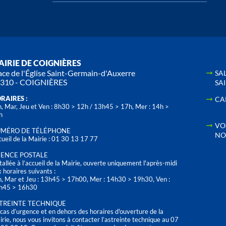
IRIE DE COIGNIÈRES
ace de l'Église Saint-Germain-d'Auxerre
SA
310 - COIGNIÈRES
SA
RAIRES :
CA
, Mar, Jeu et Ven : 8h30 > 12h / 13h45 > 17h, Mer : 14h >
h
VO
MÉRO DE TÉLÉPHONE
NO
ueil de la Mairie : 01 30 13 17 77
ENCE POSTALE
tallée à l’accueil de la Mairie, ouverte uniquement l'après-midi
 horaires suivants :
n, Mar et Jeu : 13h45 > 17h00, Mer : 14h30 > 19h30, Ven :
h45 > 16h30
TREINTE TECHNIQUE
cas d’urgence et en dehors des horaires d'ouverture de la
rie, nous vous invitons à contacter l’astreinte technique au 07