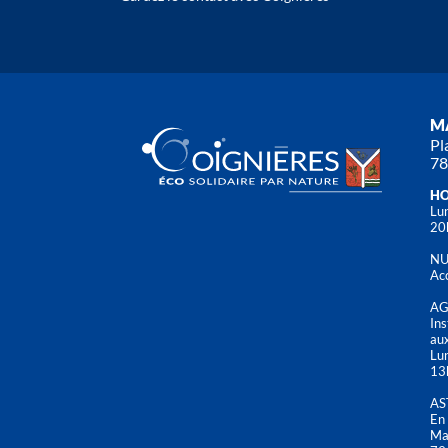
MA
Pl
78
HO
Lun
20
NU
Acc
AG
Ins
aux
Lu
13
AS
En 
Mai