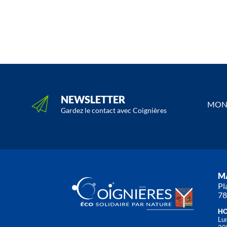
NEWSLETTER
MON 
Gardez le contact avec Coignières
MA
Pl
78
HO
Lun