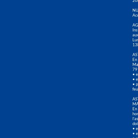
20
NU
Acc
AG
Ins
aux
Lu
13
AS
En 
Mai
79
• e
• e
• p
feu
AS
MA
En 
hor
l’a
doi
• e
• e