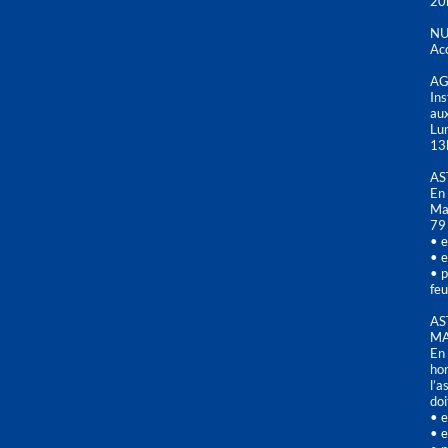
20
NU
Acc
AG
Ins
aux
Lu
13
AS
En 
Mai
79
• e
• e
• p
feu
AS
MA
En 
hor
l’a
doi
• e
• e