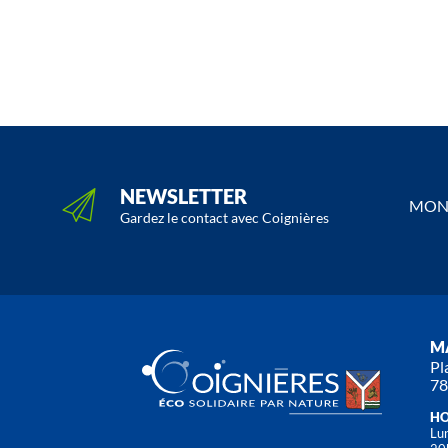
NEWSLETTER
MON 
Gardez le contact avec Coignières
MA
Pl
78
HO
Lun