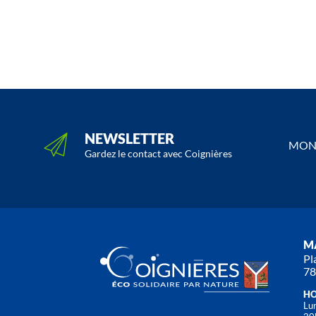
NEWSLETTER
MON 
Gardez le contact avec Coignières
MA
Pl
78
HO
Lun