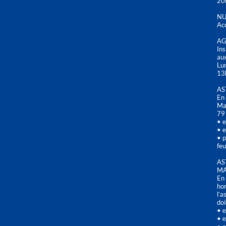
20
NU
Acc
AG
Ins
aux
Lu
13
AS
En 
Mai
79
• e
• e
• p
feu
AS
MA
En 
hor
l’a
doi
• e
• e