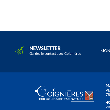
NEWSLETTER
MON 
Gardez le contact avec Coignières
MA
Pl
78
HO
Lun