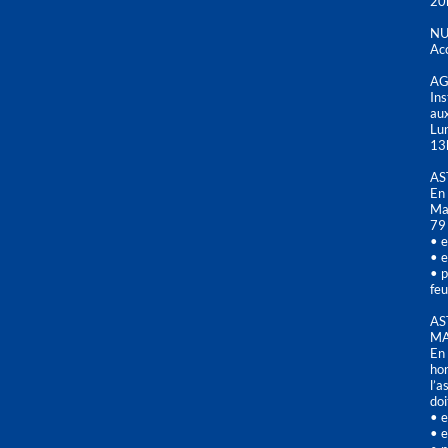
20
NU
Acc
AG
Ins
aux
Lu
13
AS
En 
Mai
79
• e
• e
• p
feu
AS
MA
En 
hor
l’a
doi
• e
• e