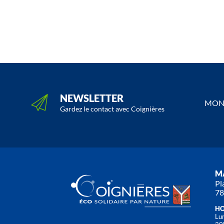
NEWSLETTER
MON 
Gardez le contact avec Coignières
MA
Pl
78
HO
Lun