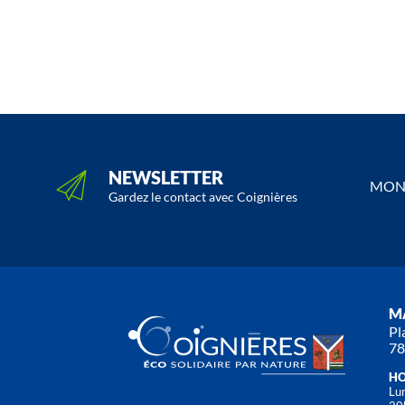
NEWSLETTER
MON 
Gardez le contact avec Coignières
MA
Pl
78
HO
Lun