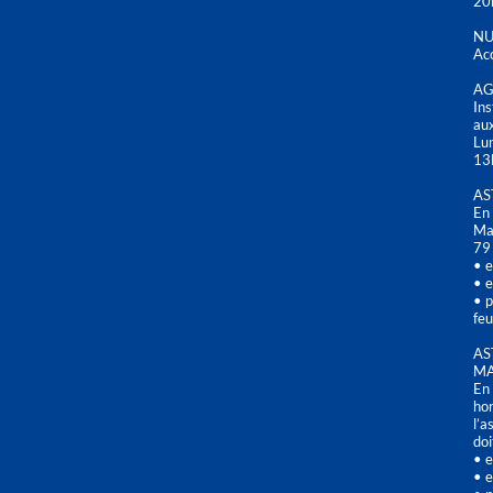
20
NU
Acc
AG
Ins
aux
Lu
13
AS
En 
Mai
79
• e
• e
• p
feu
AS
MA
En 
hor
l’a
doi
• e
• e