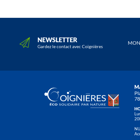
NEWSLETTER
MON 
Gardez le contact avec Coignières
MA
Pl
78
HO
Lun
20
NU
Acc