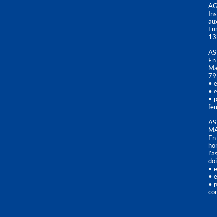
AG
Ins
aux
Lu
13
AS
En 
Mai
79
• e
• e
• p
feu
AS
MA
En 
hor
l’a
doi
• e
• e
• p
con