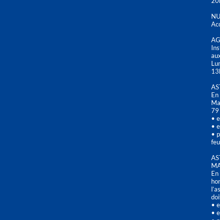
20
NU
Acc
AG
Ins
aux
Lu
13
AS
En 
Mai
79
• e
• e
• p
feu
AS
MA
En 
hor
l’a
doi
• e
• e