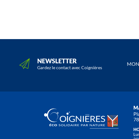
NEWSLETTER
MON 
Gardez le contact avec Coignières
MA
Pl
78
HO
Lun