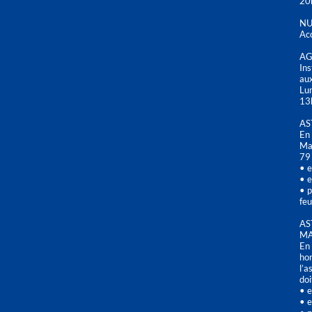
20
NU
Acc
AG
Ins
aux
Lu
13
AS
En 
Mai
79
• e
• e
• p
feu
AS
MA
En 
hor
l’a
doi
• e
• e