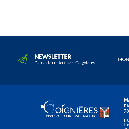
NEWSLETTER
MON 
Gardez le contact avec Coignières
MA
Pl
78
HO
Lun