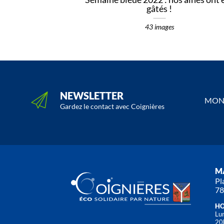
gâtés !
43 images
NEWSLETTER
MON 
Gardez le contact avec Coignières
MA
Pl
78
HO
Lun
20