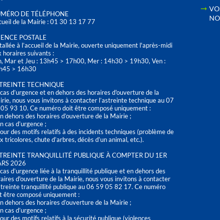
VO
MÉRO DE TÉLÉPHONE
NO
ueil de la Mairie : 01 30 13 17 77
ENCE POSTALE
tallée à l’accueil de la Mairie, ouverte uniquement l'après-midi
 horaires suivants :
n, Mar et Jeu : 13h45 > 17h00, Mer : 14h30 > 19h30, Ven :
h45 > 16h30
TREINTE TECHNIQUE
cas d’urgence et en dehors des horaires d'ouverture de la
rie, nous vous invitons à contacter l’astreinte technique au 07
 05 93 10. Ce numéro doit être composé uniquement :
n dehors des horaires d’ouverture de la Mairie ;
n cas d’urgence ;
our des motifs relatifs à des incidents techniques (problème de
x tricolores, chute d’arbres, décès d’un animal, etc.).
TREINTE TRANQUILLITÉ PUBLIQUE À COMPTER DU 1ER
RS 2026
cas d’urgence liée à la tranquillité publique et en dehors des
aires d'ouverture de la Mairie, nous vous invitons à contacter
streinte tranquillité publique au 06 59 05 82 17. Ce numéro
t être composé uniquement :
n dehors des horaires d’ouverture de la Mairie ;
n cas d’urgence ;
our des motifs relatifs à la sécurité publique (violences