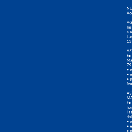
NU
Acc
AG
Ins
aux
Lu
13
AS
En 
Mai
79
• e
• e
• p
feu
AS
MA
En 
hor
l’a
doi
• e
• e
• p