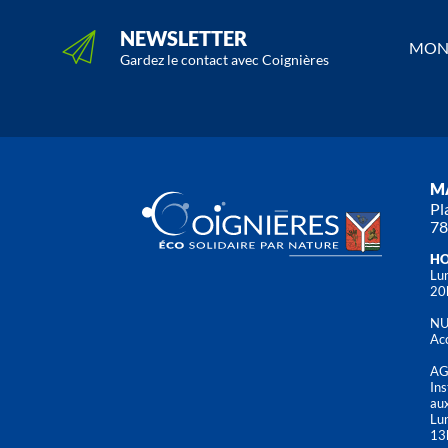
NEWSLETTER
MON 
Gardez le contact avec Coignières
MA
Pl
78
HO
Lun
20
NU
Acc
AG
Ins
aux
Lu
13