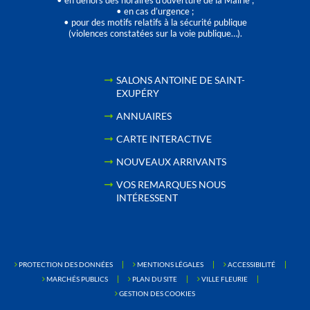
• en dehors des horaires d’ouverture de la Mairie ;
• en cas d’urgence ;
• pour des motifs relatifs à la sécurité publique
(violences constatées sur la voie publique…).
SALONS ANTOINE DE SAINT-
EXUPÉRY
ANNUAIRES
CARTE INTERACTIVE
NOUVEAUX ARRIVANTS
VOS REMARQUES NOUS
INTÉRESSENT
PROTECTION DES DONNÉES
MENTIONS LÉGALES
ACCESSIBILITÉ
MARCHÉS PUBLICS
PLAN DU SITE
VILLE FLEURIE
GESTION DES COOKIES