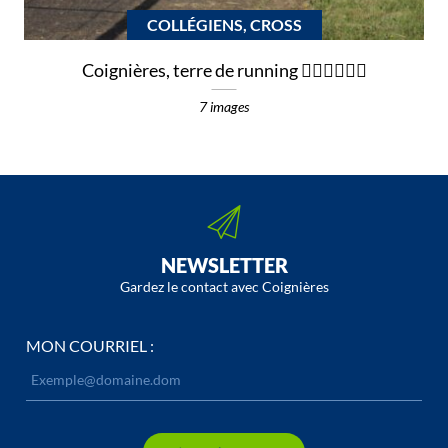
COLLÉGIENS, CROSS
Coignières, terre de running 🏃🏽‍♂️🏃🏻‍♀️
7 images
NEWSLETTER
Gardez le contact avec Coignières
MON COURRIEL :