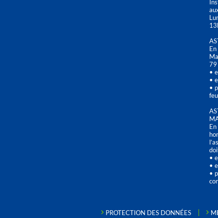
Ins
aux
Lu
13
AS
En 
Mai
79
• e
• e
• p
feu
AS
MA
En 
hor
l’a
doi
• e
• e
• p
con
PROTECTION DES DONNÉES
M