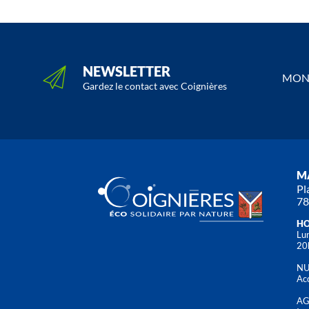
NEWSLETTER
MON 
Gardez le contact avec Coignières
MA
Pl
78
HO
Lun
20
NU
Acc
AG