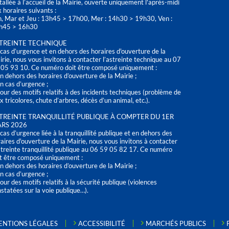
tallée à l’accueil de la Mairie, ouverte uniquement l'après-midi
 horaires suivants :
n, Mar et Jeu : 13h45 > 17h00, Mer : 14h30 > 19h30, Ven :
h45 > 16h30
TREINTE TECHNIQUE
cas d’urgence et en dehors des horaires d'ouverture de la
rie, nous vous invitons à contacter l’astreinte technique au 07
 05 93 10. Ce numéro doit être composé uniquement :
n dehors des horaires d’ouverture de la Mairie ;
n cas d’urgence ;
our des motifs relatifs à des incidents techniques (problème de
x tricolores, chute d’arbres, décès d’un animal, etc.).
TREINTE TRANQUILLITÉ PUBLIQUE À COMPTER DU 1ER
RS 2026
cas d’urgence liée à la tranquillité publique et en dehors des
aires d'ouverture de la Mairie, nous vous invitons à contacter
streinte tranquillité publique au 06 59 05 82 17. Ce numéro
t être composé uniquement :
n dehors des horaires d’ouverture de la Mairie ;
n cas d’urgence ;
our des motifs relatifs à la sécurité publique (violences
statées sur la voie publique…).
ENTIONS LÉGALES
ACCESSIBILITÉ
MARCHÉS PUBLICS