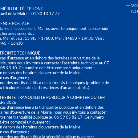
VO
MÉRO DE TÉLÉPHONE
NO
ueil de la Mairie : 01 30 13 17 77
ENCE POSTALE
tallée à l’accueil de la Mairie, ouverte uniquement l'après-midi
 horaires suivants :
n, Mar et Jeu : 13h45 > 17h00, Mer : 14h30 > 19h30, Ven :
h45 > 16h30
TREINTE TECHNIQUE
cas d’urgence et en dehors des horaires d'ouverture de la
rie, nous vous invitons à contacter l’astreinte technique au 07
 05 93 10. Ce numéro doit être composé uniquement :
n dehors des horaires d’ouverture de la Mairie ;
n cas d’urgence ;
our des motifs relatifs à des incidents techniques (problème de
x tricolores, chute d’arbres, décès d’un animal, etc.).
TREINTE TRANQUILLITÉ PUBLIQUE À COMPTER DU 1ER
RS 2026
cas d’urgence liée à la tranquillité publique et en dehors des
aires d'ouverture de la Mairie, nous vous invitons à contacter
streinte tranquillité publique au 06 59 05 82 17. Ce numéro
t être composé uniquement :
n dehors des horaires d’ouverture de la Mairie ;
n cas d’urgence ;
our des motifs relatifs à la sécurité publique (violences