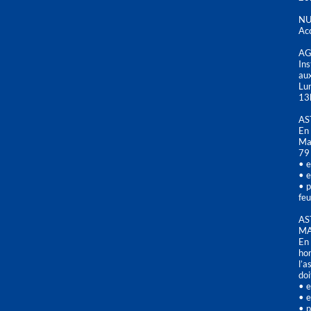
NU
Acc
AG
Ins
aux
Lu
13
AS
En 
Mai
79
• e
• e
• p
feu
AS
MA
En 
hor
l’a
doi
• e
• e
• p