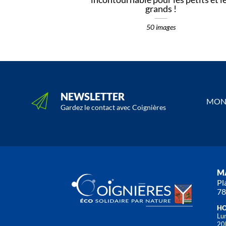
grands !
50 images
NEWSLETTER
MON 
Gardez le contact avec Coignières
MA
Pl
78
HO
Lun
20