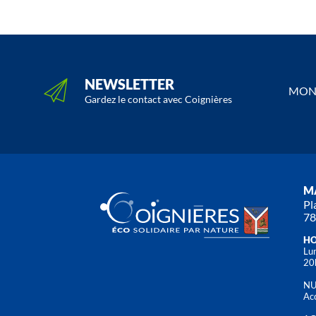
NEWSLETTER
MON 
Gardez le contact avec Coignières
MA
Pl
78
HO
Lun
20
NU
Acc