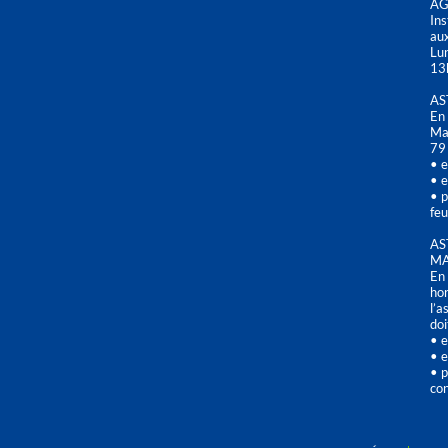
AG
Ins
aux
Lu
13
AS
En 
Mai
79
• e
• e
• p
feu
AS
MA
En 
hor
l’a
doi
• e
• e
• p
con