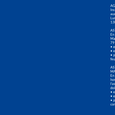
AG
Ins
aux
Lu
13
AS
En 
Mai
79
• e
• e
• p
feu
AS
MA
En 
hor
l’a
doi
• e
• e
• p
con