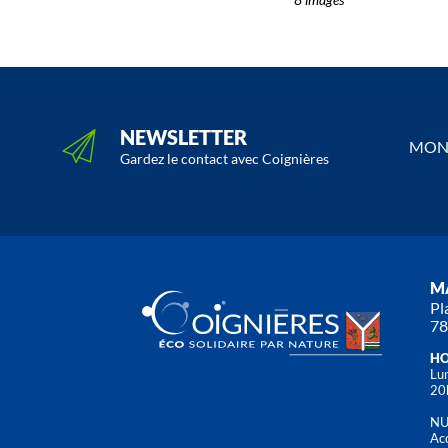
NEWSLETTER
MON 
Gardez le contact avec Coignières
MA
Pl
78
HO
Lun
20
NU
Acc